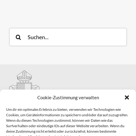
Suche
nach:
Cookie-Zustimmung verwalten
Um dir ein optimales Erlebnis zu bieten, verwenden wir Technologien wie
Cookies, um Geräteinformationen zu speichern und/oder darauf zuzugreifen.
Wenn du diesen Technologien zustimmst, können wir Daten wie das
Hauptabteilung II – Seelsorge
Surfverhalten oder eindeutige IDs auf dieser Website verarbeiten. Wenn du
Pastorale Grunddienste und Sakramentenpastoral
deine Zustimmung nicht erteilst oder zurückziehst, können bestimmte
Telefon: 0821 3166-2593