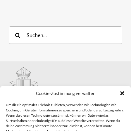
Suche
nach:
Cookie-Zustimmung verwalten
Um dir ein optimales Erlebnis zu bieten, verwenden wir Technologien wie
Cookies, um Geräteinformationen zu speichern und/oder darauf zuzugreifen.
Wenn du diesen Technologien zustimmst, können wir Daten wie das
Hauptabteilung II – Seelsorge
Surfverhalten oder eindeutige IDs auf dieser Website verarbeiten. Wenn du
Pastorale Grunddienste und Sakramentenpastoral
deine Zustimmung nicht erteilst oder zurückziehst, können bestimmte
Telefon: 0821 3166-2593