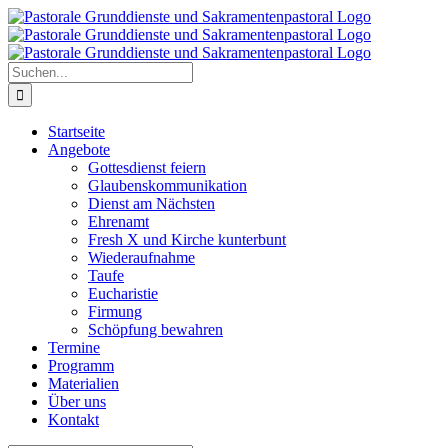
Zum
Inhalt
springen
Suche
nach:
Startseite
Angebote
Gottesdienst feiern
Glaubenskommunikation
Dienst am Nächsten
Ehrenamt
Fresh X und Kirche kunterbunt
Wiederaufnahme
Taufe
Eucharistie
Firmung
Schöpfung bewahren
Termine
Programm
Materialien
Über uns
Kontakt