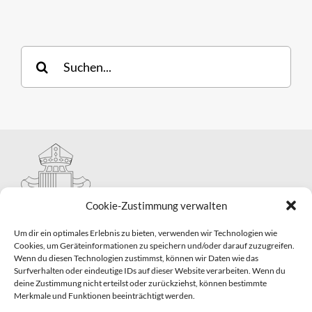
Suche
nach:
Cookie-Zustimmung verwalten
Um dir ein optimales Erlebnis zu bieten, verwenden wir Technologien wie
Cookies, um Geräteinformationen zu speichern und/oder darauf zuzugreifen.
Wenn du diesen Technologien zustimmst, können wir Daten wie das
Hauptabteilung II – Seelsorge
Surfverhalten oder eindeutige IDs auf dieser Website verarbeiten. Wenn du
Pastorale Grunddienste und Sakramentenpastoral
deine Zustimmung nicht erteilst oder zurückziehst, können bestimmte
Telefon: 0821 3166-2593
Merkmale und Funktionen beeinträchtigt werden.
E-Mail:
gemeindepastoral@bistum-augsburg.de