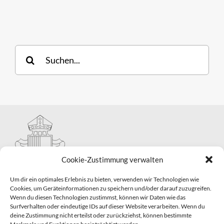
Suche
nach:
Cookie-Zustimmung verwalten
Um dir ein optimales Erlebnis zu bieten, verwenden wir Technologien wie
Cookies, um Geräteinformationen zu speichern und/oder darauf zuzugreifen.
Wenn du diesen Technologien zustimmst, können wir Daten wie das
Hauptabteilung II – Seelsorge
Surfverhalten oder eindeutige IDs auf dieser Website verarbeiten. Wenn du
Pastorale Grunddienste und Sakramentenpastoral
deine Zustimmung nicht erteilst oder zurückziehst, können bestimmte
Telefon: 0821 3166-2593