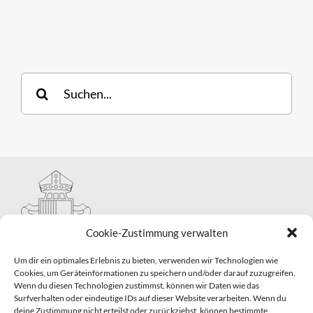
Suche
nach:
Cookie-Zustimmung verwalten
Um dir ein optimales Erlebnis zu bieten, verwenden wir Technologien wie
Cookies, um Geräteinformationen zu speichern und/oder darauf zuzugreifen.
Wenn du diesen Technologien zustimmst, können wir Daten wie das
Hauptabteilung II – Seelsorge
Surfverhalten oder eindeutige IDs auf dieser Website verarbeiten. Wenn du
Pastorale Grunddienste und Sakramentenpastoral
deine Zustimmung nicht erteilst oder zurückziehst, können bestimmte